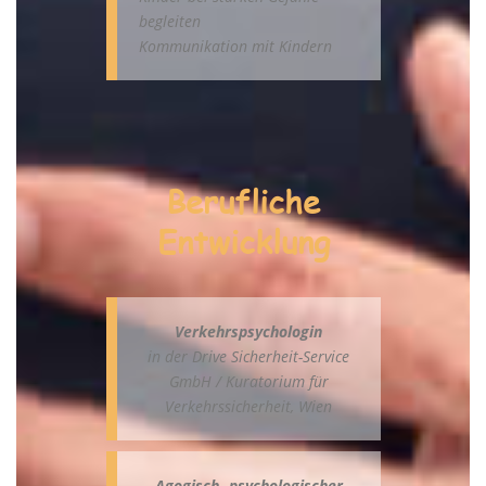
begleiten
Kommunikation mit Kindern
Berufliche
Entwicklung
Verkehrspsychologin
in der Drive Sicherheit-Service
GmbH / Kuratorium für
Verkehrssicherheit, Wien
Agogisch- psychologischer