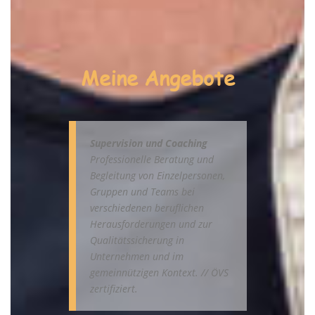
Meine Angebote
Supervision und Coaching
Professionelle Beratung und
Begleitung
von Einzelpersonen,
Gruppen und Teams bei
verschiedenen beruflichen
Herausforderungen und zur
Qualitätssicherung in
Unternehmen und im
gemeinnützigen Kontext. // ÖVS
zertifiziert.