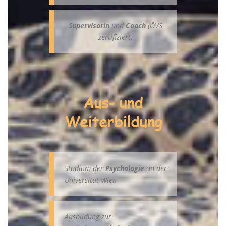
Supervisorin
und
Coach
(ÖVS
zertifiziert)
Aus- und
Weiterbildung
Studium der
Psychologie
an der
Universität Wien
Ausbildung zur