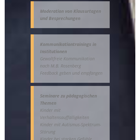
Moderation von Klausurtagen
und Besprechungen
Kommunikationtrainings in
Institutionen
Gewaltfreie Kommunikation
nach M.B. Rosenberg
Feedback geben und empfangen
Seminare zu pädagogischen
Themen
Kinder mit
Verhaltensauffälligkeiten
Kinder mit Autismus-Spektrum-
Störung
Kinder bei starken Gefühle