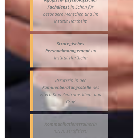
Fachdienst
in Schön für
besondere Menschen und im
Institut Hartheim
Strategisches
Personalmanagement
im
Institut Hartheim
Beraterin in der
Familienberatungsstelle
des
Eltern Kind Zentrums Klein- und
Groß
Kommunikationstrainerin
(CNVC zertifiziert)