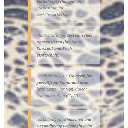
Verkehrspsychologin
am
Kuratorium für
Verkehrssicherheit
Moderatorin für
Systemisches
Konsensieren (bei Klaus
Karstädt und Erich
Visotschnig)
Zertifizierung zur
Trainerin für
gewaltfreie Kommunikation
beim Center for Non Violent
Communication (CNVC)
Ausbildung zur
klinischen und
Gesundheitspsychologin
beim